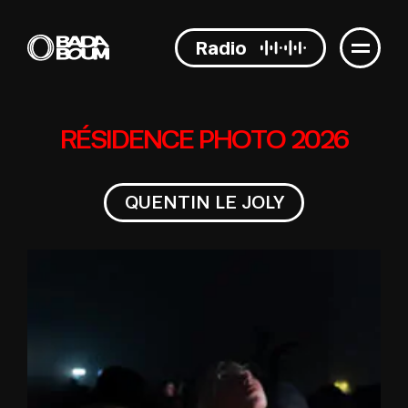
Radio
R
É
S
I
D
E
N
C
E
P
H
O
T
O
2
0
2
6
QUENTIN LE JOLY