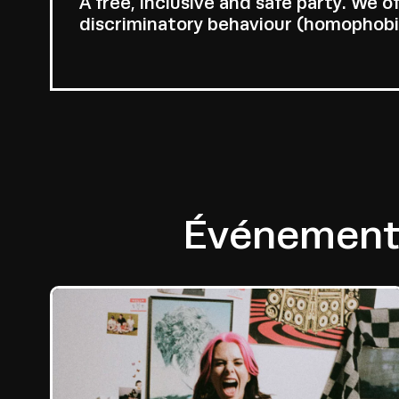
A free, inclusive and safe party. We 
discriminatory behaviour (homophobia,
Événements