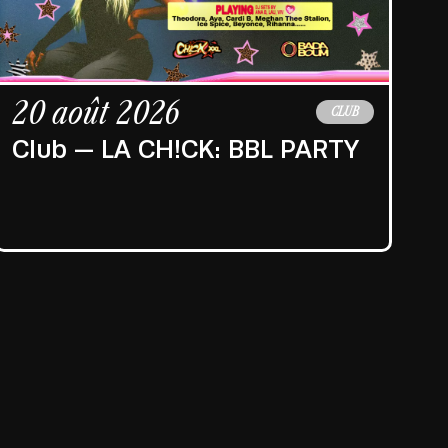
20 août 2026
2
CLUB
Club — LA CH!CK: BBL PARTY
C
·