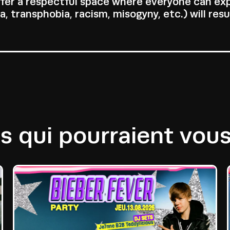
offer a respectful space where everyone can ex
 transphobia, racism, misogyny, etc.) will resu
 qui pourraient vous 