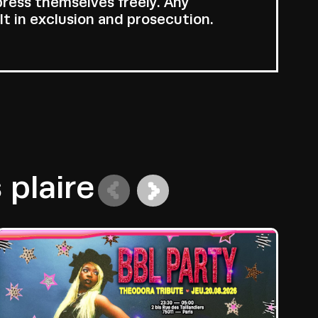
press themselves freely. Any
lt in exclusion and prosecution.
plaire