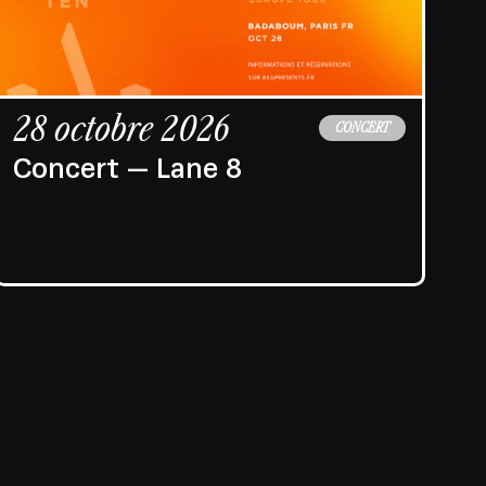
28 octobre 2026
CONCERT
Concert — Lane 8
2
C