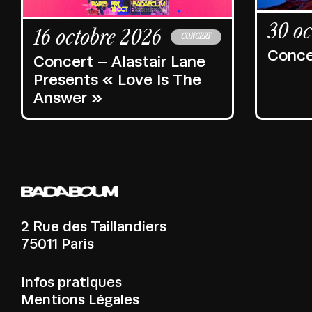
30 oc
16 octobre 2026
CONCERT
Conce
Concert – Alastair Lane
Presents « Love Is The
Answer »
2 Rue des Taillandiers
75011 Paris
Infos pratiques
Mentions Légales