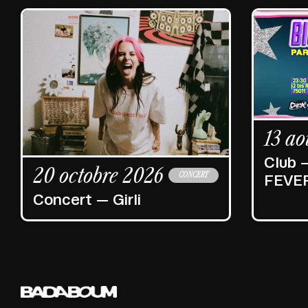
13 ao
Club 
20 octobre 2026
CONCERT
FEVE
Concert — Girli