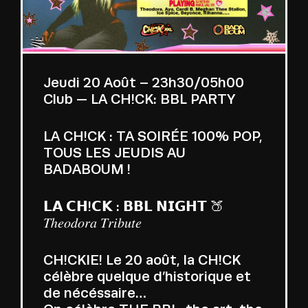
Jeudi 20 Août – 23h30/05h00
Club — LA CH!CK: BBL PARTY
LA CH!CK : TA SOIRÉE 100% POP,
TOUS LES JEUDIS AU
BADABOUM !
𝗟𝗔 𝗖𝗛!𝗖𝗞 : 𝗕𝗕𝗟 𝗡𝗜𝗚𝗛𝗧 🍑
𝑇ℎ𝑒𝑜𝑑𝑜𝑟𝑎 𝑇𝑟𝑖𝑏𝑢𝑡𝑒
CH!CKIE! Le 20 août, la CH!CK
célèbre quelque d’historique et
de nécéssaire…