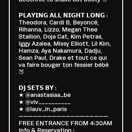
𝗣𝗟𝗔𝗬𝗜𝗡𝗚 𝗔𝗟𝗟 𝗡𝗜𝗚𝗛𝗧 𝗟𝗢𝗡𝗚 :
Theodora, Cardi B, Beyoncé,
Rihanna, Lizzo, Megan Thee
Stallion, Doja Cat, Kim Petras,
Iggy Azalea, Missy Elliott, Lil Kim,
Hamza, Aya Nakamura, Dadju,
Sean Paul, Drake et tout ce qui
va faire bouger ton fessier bébé
🍑
𝗗𝗝 𝗦𝗘𝗧𝗦 𝗕𝗬 :
★ @anastasiaa_be
★ @viv__________
★ @lauv_in_paris
———————————————————
FREE ENTRANCE FROM 4:30AM
Info & Reservation :