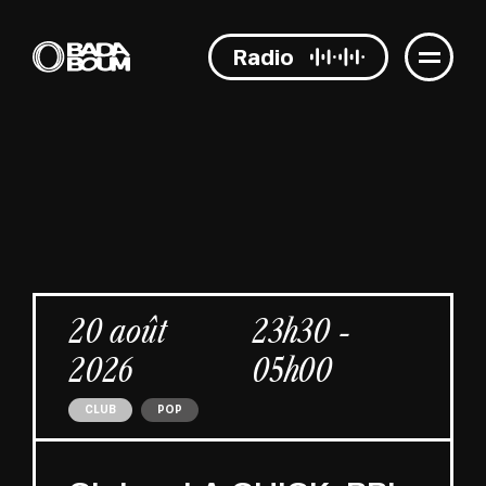
Radio
20 août
23h30 -
2026
05h00
CLUB
POP