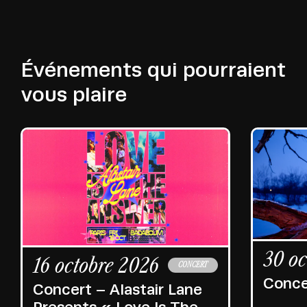
Événements qui pourraient
vous plaire
30 oc
16 octobre 2026
CONCERT
Conce
Concert – Alastair Lane