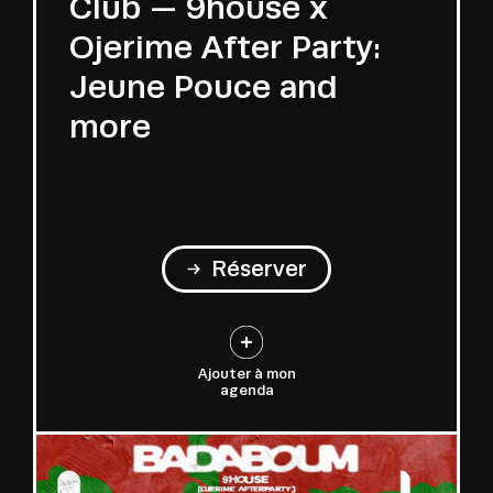
Club — 9house x
Ojerime After Party:
Jeune Pouce and
more
Réserver
Ajouter à mon
agenda